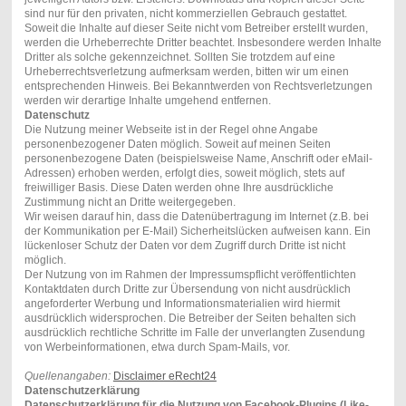
sind nur für den privaten, nicht kommerziellen Gebrauch gestattet.
Soweit die Inhalte auf dieser Seite nicht vom Betreiber erstellt wurden,
werden die Urheberrechte Dritter beachtet. Insbesondere werden Inhalte
Dritter als solche gekennzeichnet. Sollten Sie trotzdem auf eine
Urheberrechtsverletzung aufmerksam werden, bitten wir um einen
entsprechenden Hinweis. Bei Bekanntwerden von Rechtsverletzungen
werden wir derartige Inhalte umgehend entfernen.
Datenschutz
Die Nutzung meiner Webseite ist in der Regel ohne Angabe
personenbezogener Daten möglich. Soweit auf meinen Seiten
personenbezogene Daten (beispielsweise Name, Anschrift oder eMail-
Adressen) erhoben werden, erfolgt dies, soweit möglich, stets auf
freiwilliger Basis. Diese Daten werden ohne Ihre ausdrückliche
Zustimmung nicht an Dritte weitergegeben.
Wir weisen darauf hin, dass die Datenübertragung im Internet (z.B. bei
der Kommunikation per E-Mail) Sicherheitslücken aufweisen kann. Ein
lückenloser Schutz der Daten vor dem Zugriff durch Dritte ist nicht
möglich.
Der Nutzung von im Rahmen der Impressumspflicht veröffentlichten
Kontaktdaten durch Dritte zur Übersendung von nicht ausdrücklich
angeforderter Werbung und Informationsmaterialien wird hiermit
ausdrücklich widersprochen. Die Betreiber der Seiten behalten sich
ausdrücklich rechtliche Schritte im Falle der unverlangten Zusendung
von Werbeinformationen, etwa durch Spam-Mails, vor.
Quellenangaben:
Disclaimer eRecht24
Datenschutzerklärung
Datenschutzerklärung für die Nutzung von Facebook-Plugins (Like-