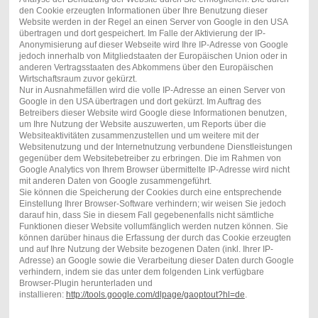
den Cookie erzeugten Informationen über Ihre Benutzung dieser
Website werden in der Regel an einen Server von Google in den USA
übertragen und dort gespeichert. Im Falle der Aktivierung der IP-
Anonymisierung auf dieser Webseite wird Ihre IP-Adresse von Google
jedoch innerhalb von Mitgliedstaaten der Europäischen Union oder in
anderen Vertragsstaaten des Abkommens über den Europäischen
Wirtschaftsraum zuvor gekürzt.
Nur in Ausnahmefällen wird die volle IP-Adresse an einen Server von
Google in den USA übertragen und dort gekürzt. Im Auftrag des
Betreibers dieser Website wird Google diese Informationen benutzen,
um Ihre Nutzung der Website auszuwerten, um Reports über die
Websiteaktivitäten zusammenzustellen und um weitere mit der
Websitenutzung und der Internetnutzung verbundene Dienstleistungen
gegenüber dem Websitebetreiber zu erbringen. Die im Rahmen von
Google Analytics von Ihrem Browser übermittelte IP-Adresse wird nicht
mit anderen Daten von Google zusammengeführt.
Sie können die Speicherung der Cookies durch eine entsprechende
Einstellung Ihrer Browser-Software verhindern; wir weisen Sie jedoch
darauf hin, dass Sie in diesem Fall gegebenenfalls nicht sämtliche
Funktionen dieser Website vollumfänglich werden nutzen können. Sie
können darüber hinaus die Erfassung der durch das Cookie erzeugten
und auf Ihre Nutzung der Website bezogenen Daten (inkl. Ihrer IP-
Adresse) an Google sowie die Verarbeitung dieser Daten durch Google
verhindern, indem sie das unter dem folgenden Link verfügbare
Browser-Plugin herunterladen und
installieren:
http://tools.google.com/dlpage/gaoptout?hl=de
.