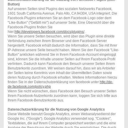
Button)
Auf unseren Seiten sind Plugins des sozialen Netzwerks Facebook,
1601 South California Avenue, Palo Alto, CA 94304, USA integriert. Die
Facebook-Plugins erkennen Sie an dem Facebook-Logo oder dem
"Like-Button" ("Gefällt mir") auf unserer Seite. Eine Übersicht über die
Facebook-Plugins finden Sie
hier:
http://developers.facebook.com/docs/plugins/
.
Wenn Sie unsere Seiten besuchen, wird über das Plugin eine direkte
Verbindung zwischen Ihrem Browser und dem Facebook-Server
hergestellt. Facebook erhält dadurch die Information, dass Sie mit Ihrer
IP-Adresse unsere Seite besucht haben. Wenn Sie den Facebook "Like-
Button" anklicken während Sie in Ihrem Facebook-Account eingeloggt
sind, können Sie die Inhalte unserer Seiten auf Ihrem Facebook-Profil
verlinken. Dadurch kann Facebook den Besuch unserer Seiten Ihrem
Benutzerkonto zuordnen. Wir weisen darauf hin, dass wir als Anbieter
der Seiten keine Kenntnis vom Inhalt der übermittelten Daten sowie
deren Nutzung durch Facebook erhalten. Weitere Informationen hierzu
finden Sie in der Datenschutzerklärung von facebook unter
http://de-
de.facebook.com/policy.php
Wenn Sie nicht wünschen, dass Facebook den Besuch unserer Seiten
Ihrem Facebook-Nutzerkonto zuordnen kann, loggen Sie sich bitte aus
Ihrem Facebook-Benutzerkonto aus.
Datenschutzerklärung für die Nutzung von Google Analytics
Diese Website benutzt Google Analytics, einen Webanalysedienst der
Google Inc. ("Google"). Google Analytics verwendet sog. "Cookies",
Textdateien, die auf Ihrem Computer gespeichert werden und die eine
Analyse der Benutzung der Website durch Sie ermöglichen. Die durch