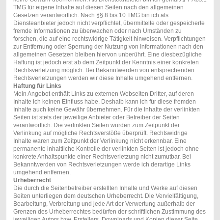
TMG für eigene Inhalte auf diesen Seiten nach den allgemeinen
Gesetzen verantwortlich. Nach §§ 8 bis 10 TMG bin ich als
Diensteanbieter jedoch nicht verpflichtet, übermittelte oder gespeicherte
fremde Informationen zu überwachen oder nach Umständen zu
forschen, die auf eine rechtswidrige Tätigkeit hinweisen. Verpflichtungen
zur Entfernung oder Sperrung der Nutzung von Informationen nach den
allgemeinen Gesetzen bleiben hiervon unberührt. Eine diesbezügliche
Haftung ist jedoch erst ab dem Zeitpunkt der Kenntnis einer konkreten
Rechtsverletzung möglich. Bei Bekanntwerden von entsprechenden
Rechtsverletzungen werden wir diese Inhalte umgehend entfernen.
Haftung für Links
Mein Angebot enthält Links zu externen Webseiten Dritter, auf deren
Inhalte ich keinen Einfluss habe. Deshalb kann ich für diese fremden
Inhalte auch keine Gewähr übernehmen. Für die Inhalte der verlinkten
Seiten ist stets der jeweilige Anbieter oder Betreiber der Seiten
verantwortlich. Die verlinkten Seiten wurden zum Zeitpunkt der
Verlinkung auf mögliche Rechtsverstöße überprüft. Rechtswidrige
Inhalte waren zum Zeitpunkt der Verlinkung nicht erkennbar. Eine
permanente inhaltliche Kontrolle der verlinkten Seiten ist jedoch ohne
konkrete Anhaltspunkte einer Rechtsverletzung nicht zumutbar. Bei
Bekanntwerden von Rechtsverletzungen werde ich derartige Links
umgehend entfernen.
Urheberrecht
Die durch die Seitenbetreiber erstellten Inhalte und Werke auf diesen
Seiten unterliegen dem deutschen Urheberrecht. Die Vervielfältigung,
Bearbeitung, Verbreitung und jede Art der Verwertung außerhalb der
Grenzen des Urheberrechtes bedürfen der schriftlichen Zustimmung des
jeweiligen Autors bzw. Erstellers. Downloads und Kopien dieser Seite