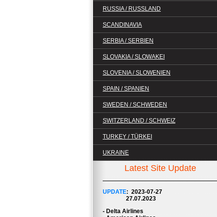
RUSSIA / RUSSLAND
SCANDINAVIA
SERBIA / SERBIEN
SLOVAKIA / SLOWAKEI
SLOVENIA / SLOWENIEN
SPAIN / SPANIEN
SWEDEN / SCHWEDEN
SWITZERLAND / SCHWEIZ
TURKEY / TÜRKEI
UKRAINE
Latest Site Update
UPDATE
: 2023-07
-27
27.07.2023
- Delta Airlines