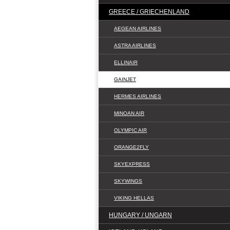
GREECE / GRIECHENLAND
AEGEAN AIRLINES
ASTRA AIRLINES
ELLINAIR
GAINJET
HERMES AIRLINES
MINOAN AIR
OLYMPIC AIR
ORANGE2FLY
SKYEXPRESS
SKYWINGS
VIKING HELLAS
HUNGARY / UNGARN