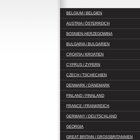
BELGIUM / BELGIEN
AUSTRIA / ÖSTERREICH
BOSNIEN-HERZEGOWINA
BULGARIA / BULGARIEN
CROATIA / KROATIEN
CYPRUS / ZYPERN
CZECH / TSCHECHIEN
DENMARK / DÄNEMARK
FINLAND / FINNLAND
FRANCE / FRANKREICH
GERMANY / DEUTSCHLAND
GEORGIA
GREAT BRITAIN / GROSSBRITANNIEN